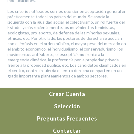
modificaciones.
Los criterios utilizados son los que tienen aceptación general en
prácticamente todos los países del mundo. Se asocia la
izquierda con la igualdad social, el colectivismo, un rol fuerte del
Estado, y más recientemente, los movimientos feministas,
ecologistas, pro-aborto, de defensa de las minorías sexuales,
étnicas, etc. Por otro lado, las posturas de derecha se asocian
con el énfasis en el orden público, el mayor peso del mercado en
el ámbito económico, el individualismo, el conservadurismo, los
movimientos anti-aborto, el escepticismo frente a la
emergencia climática, la preferencia por la propiedad privada
frente a la propiedad pública, etc. Los candidatos clasificados en
el centro, centro izquierda o centro derecha comparten en un
grado importante planteamientos de ambos sectores.
Crear Cuenta
Selección
Preguntas Frecuentes
Contactar