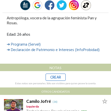
Antropóloga, vocera de la agrupación feminista Pan y
Rosas.
Edad: 26 años
➔ Programa (Servel)
➔ Declaración de Patrimonio e Intereses (InfoProbidad)
NOTAS
CREAR
Estas notas son personales. Sólo son visibles para quien posee la cuenta.
OTROS CANDIDATOS
Camilo Jofré
(34)
Izquierda
Trabajadores Revolucionarios