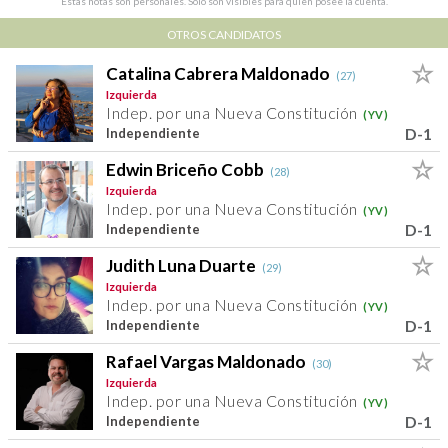
Estas notas son personales. Sólo son visibles para quien posee la cuenta.
OTROS CANDIDATOS
Catalina Cabrera Maldonado
(27)
Izquierda
Indep. por una Nueva Constitución
(YV)
D-1
Independiente
Edwin Briceño Cobb
(28)
Izquierda
Indep. por una Nueva Constitución
(YV)
D-1
Independiente
Judith Luna Duarte
(29)
Izquierda
Indep. por una Nueva Constitución
(YV)
D-1
Independiente
Rafael Vargas Maldonado
(30)
Izquierda
Indep. por una Nueva Constitución
(YV)
D-1
Independiente