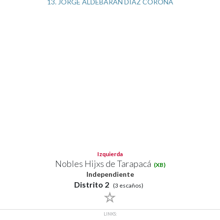
13. JORGE ALDEBARAN DIAZ CORONA
Izquierda
Nobles Hijxs de Tarapacá
(XB)
Independiente
Distrito 2
(3 escaños)
LINKS: