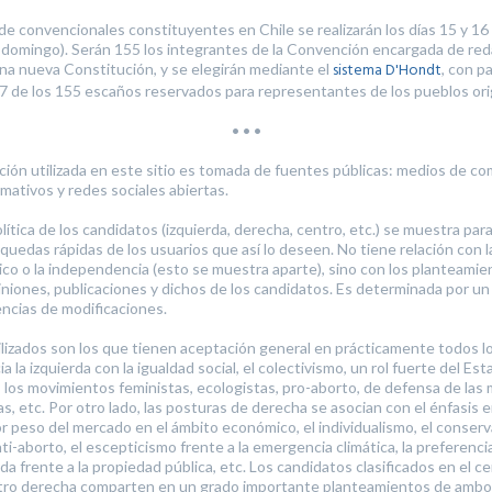
de convencionales constituyentes en Chile se realizarán los días 15 y 1
domingo). Serán 155 los integrantes de la Convención encargada de reda
sistema D'Hondt
na nueva Constitución, y se elegirán mediante el
, con p
7 de los 155 escaños reservados para representantes de los pueblos orig
• • •
ción utilizada en este sitio es tomada de fuentes públicas: medios de co
rmativos y redes sociales abiertas.
lítica de los candidatos (izquierda, derecha, centro, etc.) se muestra par
squedas rápidas de los usuarios que así lo deseen. No tiene relación con 
tico o la independencia (esto se muestra aparte), sino con los planteamie
niones, publicaciones y dichos de los candidatos. Es determinada por un 
ncias de modificaciones.
tilizados son los que tienen aceptación general en prácticamente todos lo
 la izquierda con la igualdad social, el colectivismo, un rol fuerte del Est
los movimientos feministas, ecologistas, pro-aborto, de defensa de las 
as, etc. Por otro lado, las posturas de derecha se asocian con el énfasis 
or peso del mercado en el ámbito económico, el individualismo, el conserv
i-aborto, el escepticismo frente a la emergencia climática, la preferencia
da frente a la propiedad pública, etc. Los candidatos clasificados en el c
ntro derecha comparten en un grado importante planteamientos de ambo