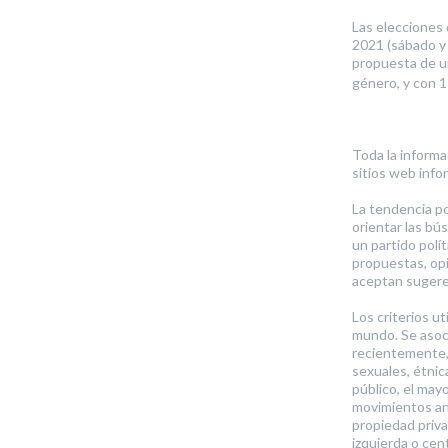
Las elecciones 
2021 (sábado y 
propuesta de u
género, y con 1
Toda la informa
sitios web info
La tendencia po
orientar las bú
un partido polí
propuestas, opi
aceptan sugere
Los criterios u
mundo. Se asocia
recientemente, 
sexuales, étnic
público, el may
movimientos ant
propiedad priva
izquierda o ce