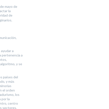
6 de mayo de
ctar la
aridad de
inarios.
municación,
a ayudar a
la pertenencia a
ntos,
algoritmo, y se
s países del
ado, y más
minorías
en el orden
adurismo, los
 por la
entro, centro
s sectores.