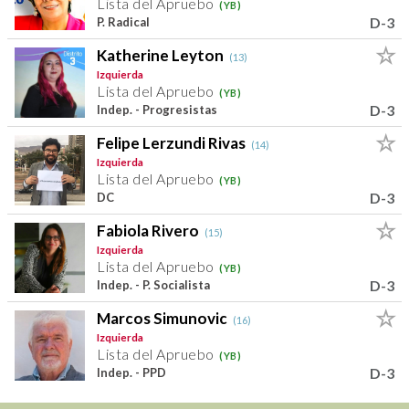
Lista del Apruebo
(YB)
D-3
P. Radical
Katherine Leyton
(13)
Izquierda
Lista del Apruebo
(YB)
D-3
Indep. - Progresistas
Felipe Lerzundi Rivas
(14)
Izquierda
Lista del Apruebo
(YB)
D-3
DC
Fabiola Rivero
(15)
Izquierda
Lista del Apruebo
(YB)
D-3
Indep. - P. Socialista
Marcos Simunovic
(16)
Izquierda
Lista del Apruebo
(YB)
D-3
Indep. - PPD